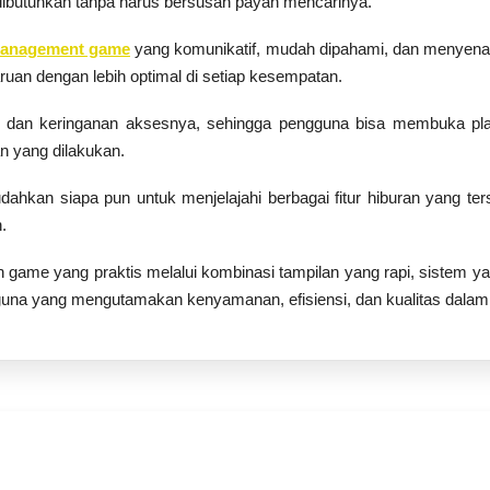
dibutuhkan tanpa harus bersusah payah mencarinya.
management game
yang komunikatif, mudah dipahami, dan menyenangk
uan dengan lebih optimal di setiap kesempatan.
em dan keringanan aksesnya, sehingga pengguna bisa membuka plat
n yang dilakukan.
kan siapa pun untuk menjelajahi berbagai fitur hiburan yang ters
.
me yang praktis melalui kombinasi tampilan yang rapi, sistem yan
una yang mengutamakan kenyamanan, efisiensi, dan kualitas dalam me