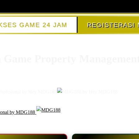
Y
PROPERTY MANAGEMENT
GAME MANAGEMENT
PLATF
24 JAM
REGISTERASI MUDAH & C
 Game Property Management 