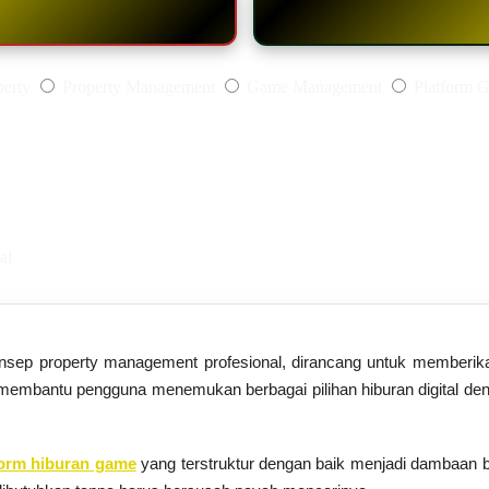
erty
Property Management
Game Management
Platform 
al
nsep property management profesional, dirancang untuk memberikan
mbantu pengguna menemukan berbagai pilihan hiburan digital dengan
form hiburan game
yang terstruktur dengan baik menjadi dambaan 