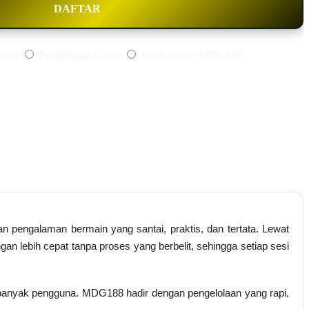
DAFTAR
Game
Pengelolaan Game
Akses Game MDG188
 pengalaman bermain yang santai, praktis, dan tertata. Lewat
 lebih cepat tanpa proses yang berbelit, sehingga setiap sesi
banyak pengguna. MDG188 hadir dengan pengelolaan yang rapi,