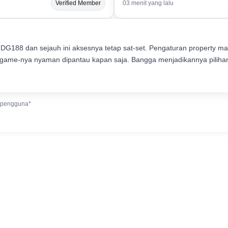
Verified Member
03 menit yang lalu
DG188 dan sejauh ini aksesnya tetap sat-set. Pengaturan property m
game-nya nyaman dipantau kapan saja. Bangga menjadikannya pilihan 
n pengguna*