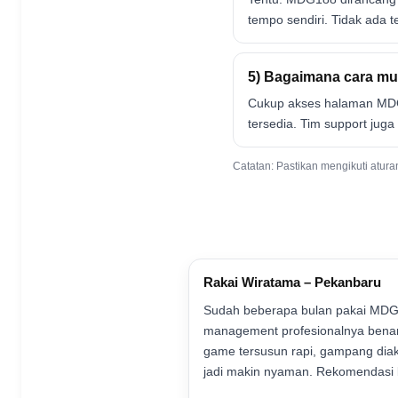
tempo sendiri. Tidak ada
5) Bagaimana cara m
Cukup akses halaman MDG1
tersedia. Tim support jug
Catatan: Pastikan mengikuti atura
Rakai Wiratama – Pekanbaru
Sudah beberapa bulan pakai MDG
management profesionalnya benar
game tersusun rapi, gampang diak
jadi makin nyaman. Rekomendasi 