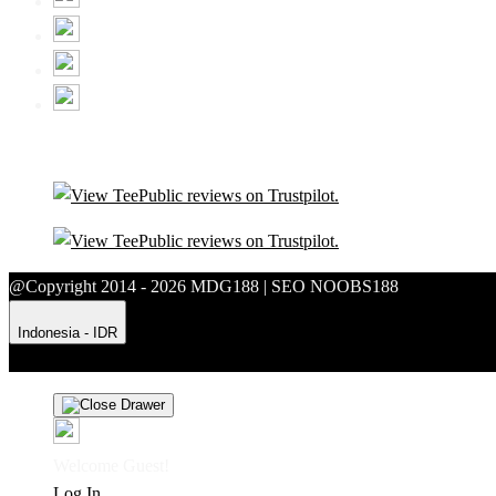
@Copyright 2014 - 2026 MDG188 | SEO NOOBS188
Indonesia - IDR
Product Safety
Intellectual Property Policy
CA: Do Not Sell My Perso
Welcome Guest!
Log In